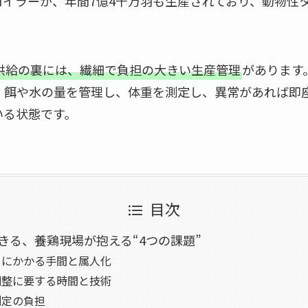
ロイラーが、年間7億4千万羽も生産されており、動物性
供給の裏には、繊細で負担の大きい生産管理
があります
餌や水の量を管理し、体重を測定し、異常があれば即座に
いる状態です。
目次
できる、養鶏現場が抱える“4つの課題”
回りにかかる手間と属人化
境調整に要する時間と技術
重測定の負担