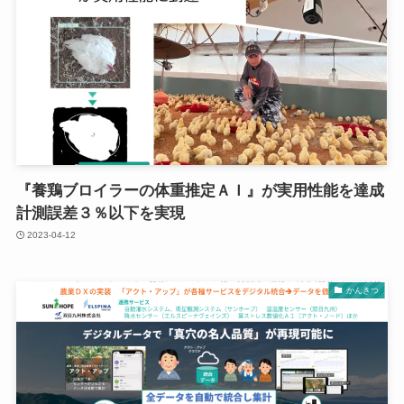
『養鶏ブロイラーの体重推定ＡＩ』が実⽤性能を達成
計測誤差３％以下を実現
2023-04-12
かんきつ