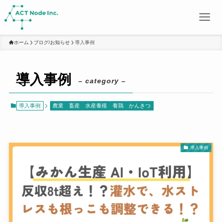
ホーム
ブログ/お知らせ
導入事例
導入事例
– category –
導入事例
農業
畜産
水産養殖
養鶏
かんきつ
導入事例