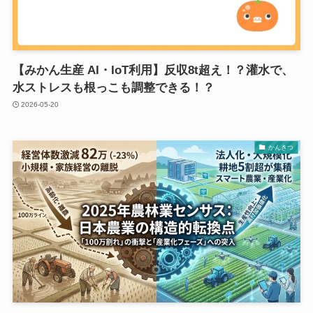
【みかん生産 AI・IoT利用】反収8t超え！？灌水で、
水ストレスも根っこも調整できる！？
2026-05-20
かんきつ